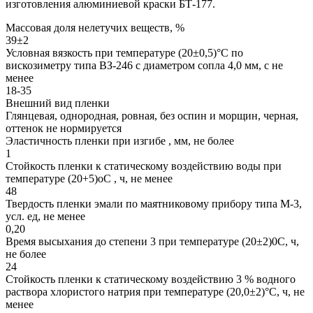
изготовления алюминиевой краски БТ-177.
Массовая доля нелетучих веществ, %
39±2
Условная вязкость при температуре (20±0,5)°С по
вискозиметру типа ВЗ-246 с диаметром сопла 4,0 мм, с не
менее
18-35
Внешний вид пленки
Глянцевая, однородная, ровная, без оспин и морщин, черная,
оттенок не нормируется
Эластичность пленки при изгибе , мм, не более
1
Стойкость пленки к статическому воздействию воды при
температуре (20+5)оС , ч, не менее
48
Твердость пленки эмали по маятниковому прибору типа М-3,
усл. ед, не менее
0,20
Время высыхания до степени 3 при температуре (20±2)0С, ч,
не более
24
Стойкость пленки к статическому воздействию 3 % водного
раствора хлористого натрия при температуре (20,0±2)°С, ч, не
менее