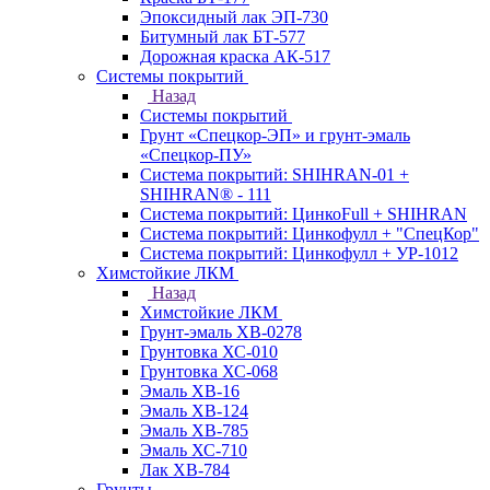
Эпоксидный лак ЭП-730
Битумный лак БТ-577
Дорожная краска АК-517
Системы покрытий
Назад
Системы покрытий
Грунт «Спецкор-ЭП» и грунт-эмаль
«Спецкор-ПУ»
Система покрытий: SHIHRAN-01 +
SHIHRAN® - 111
Система покрытий: ЦинкоFull + SHIHRAN
Система покрытий: Цинкофулл + "СпецКор"
Система покрытий: Цинкофулл + УР-1012
Химстойкие ЛКМ
Назад
Химстойкие ЛКМ
Грунт-эмаль ХВ-0278
Грунтовка ХС-010
Грунтовка ХС-068
Эмаль ХВ-16
Эмаль ХВ-124
Эмаль ХВ-785
Эмаль ХС-710
Лак ХВ-784
Грунты