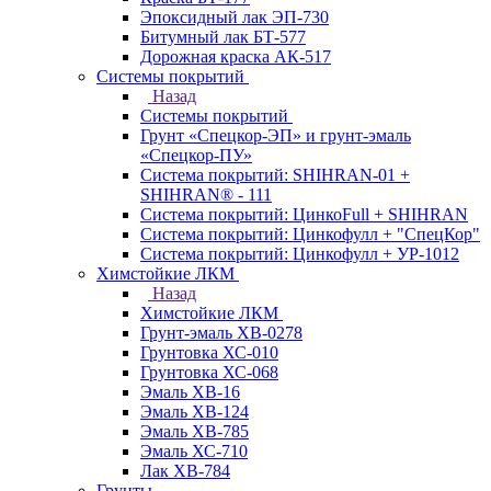
Эпоксидный лак ЭП-730
Битумный лак БТ-577
Дорожная краска АК-517
Системы покрытий
Назад
Системы покрытий
Грунт «Спецкор-ЭП» и грунт-эмаль
«Спецкор-ПУ»
Система покрытий: SHIHRAN-01 +
SHIHRAN® - 111
Система покрытий: ЦинкоFull + SHIHRAN
Система покрытий: Цинкофулл + "СпецКор"
Система покрытий: Цинкофулл + УР-1012
Химстойкие ЛКМ
Назад
Химстойкие ЛКМ
Грунт-эмаль ХВ-0278
Грунтовка ХС-010
Грунтовка ХС-068
Эмаль ХВ-16
Эмаль ХВ-124
Эмаль ХВ-785
Эмаль ХС-710
Лак ХВ-784
Грунты