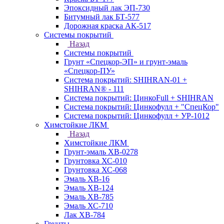
Эпоксидный лак ЭП-730
Битумный лак БТ-577
Дорожная краска АК-517
Системы покрытий
Назад
Системы покрытий
Грунт «Спецкор-ЭП» и грунт-эмаль
«Спецкор-ПУ»
Система покрытий: SHIHRAN-01 +
SHIHRAN® - 111
Система покрытий: ЦинкоFull + SHIHRAN
Система покрытий: Цинкофулл + "СпецКор"
Система покрытий: Цинкофулл + УР-1012
Химстойкие ЛКМ
Назад
Химстойкие ЛКМ
Грунт-эмаль ХВ-0278
Грунтовка ХС-010
Грунтовка ХС-068
Эмаль ХВ-16
Эмаль ХВ-124
Эмаль ХВ-785
Эмаль ХС-710
Лак ХВ-784
Грунты