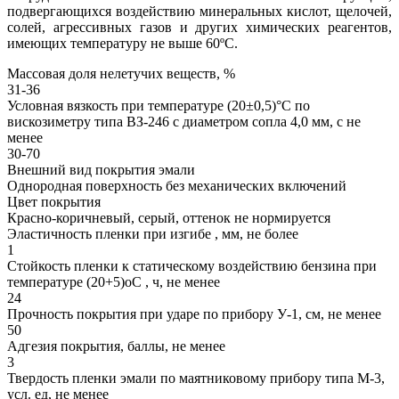
подвергающихся воздействию минеральных кислот, щелочей,
солей, агрессивных газов и других химических реагентов,
имеющих температуру не выше 60ºС.
Массовая доля нелетучих веществ, %
31-36
Условная вязкость при температуре (20±0,5)°С по
вискозиметру типа ВЗ-246 с диаметром сопла 4,0 мм, с не
менее
30-70
Внешний вид покрытия эмали
Однородная поверхность без механических включений
Цвет покрытия
Красно-коричневый, серый, оттенок не нормируется
Эластичность пленки при изгибе , мм, не более
1
Стойкость пленки к статическому воздействию бензина при
температуре (20+5)оС , ч, не менее
24
Прочность покрытия при ударе по прибору У-1, см, не менее
50
Адгезия покрытия, баллы, не менее
3
Твердость пленки эмали по маятниковому прибору типа М-3,
усл. ед, не менее