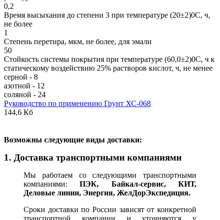
0,2
Время высыхания до степени 3 при температуре (20±2)0С, ч,
не более
1
Степень перетира, мкм, не более, для эмали
50
Стойкость системы покрытия при температуре (60,0±2)0С, ч к
статическому воздействию 25% растворов кислот, ч, не менее
серной - 8
азотной - 12
соляной - 24
Руководство по применению Грунт ХС-068
144,6 Кб
В
озможны следующие виды доставки:
1. Доставка транспортными компаниями
Мы работаем со следующими транспортными
компаниями:
ПЭК, Байкал-сервис, КИТ,
Деловые линии, Энергия, ЖелДорЭкспедиция.
Сроки доставки по России зависят от конкретной
транспортной компании и уточняются у