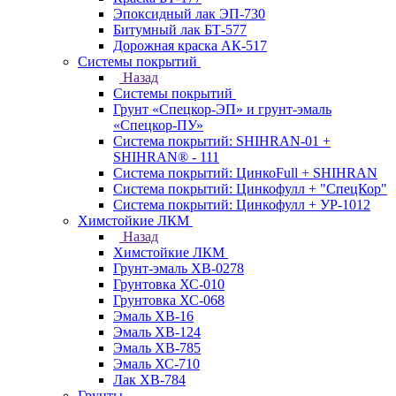
Эпоксидный лак ЭП-730
Битумный лак БТ-577
Дорожная краска АК-517
Системы покрытий
Назад
Системы покрытий
Грунт «Спецкор-ЭП» и грунт-эмаль
«Спецкор-ПУ»
Система покрытий: SHIHRAN-01 +
SHIHRAN® - 111
Система покрытий: ЦинкоFull + SHIHRAN
Система покрытий: Цинкофулл + "СпецКор"
Система покрытий: Цинкофулл + УР-1012
Химстойкие ЛКМ
Назад
Химстойкие ЛКМ
Грунт-эмаль ХВ-0278
Грунтовка ХС-010
Грунтовка ХС-068
Эмаль ХВ-16
Эмаль ХВ-124
Эмаль ХВ-785
Эмаль ХС-710
Лак ХВ-784
Грунты