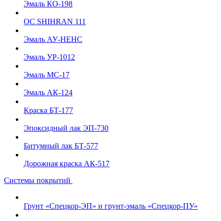
Эмаль КО-198
ОС SHIHRAN 111
Эмаль АУ-НЕНС
Эмаль УР-1012
Эмаль МС-17
Эмаль АК-124
Краска БТ-177
Эпоксидный лак ЭП-730
Битумный лак БТ-577
Дорожная краска АК-517
Системы покрытий
Грунт «Спецкор-ЭП» и грунт-эмаль «Спецкор-ПУ»