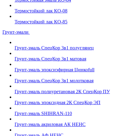
Термостойкий лак КО-08
Термостойкий лак КО-85
Грунт-эмали
Грунт-эмаль СпецКор 3в1 полуглянец
Грунт-эмаль СпецКор 3в1 матовая
Грунт-эмаль эпоксиэфирная Цинкоfull
Грунт-эмаль СпецКор 3в1 молотковая
Грунт-эмаль полиуретановая 2К СпецКор ПУ
Грунт-эмаль эпоксидная 2К СпецКор ЭП
Грунт-эмаль SHIHRAN-110
Грунт-эмаль акриловая АК НЕНС
Грунт-эмаль АФ НЕНС