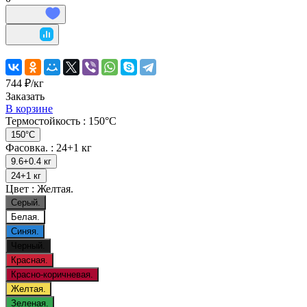
744 ₽/
кг
Заказать
В корзине
Термостойкость :
150°C
150°C
Фасовка. :
24+1 кг
9.6+0.4 кг
24+1 кг
Цвет :
Желтая.
Серый.
Белая.
Синяя.
Черный.
Красная.
Красно-коричневая.
Желтая.
Зеленая.