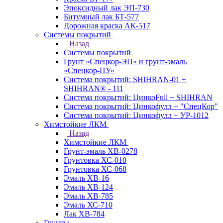
Эпоксидный лак ЭП-730
Битумный лак БТ-577
Дорожная краска АК-517
Системы покрытий
Назад
Системы покрытий
Грунт «Спецкор-ЭП» и грунт-эмаль
«Спецкор-ПУ»
Система покрытий: SHIHRAN-01 +
SHIHRAN® - 111
Система покрытий: ЦинкоFull + SHIHRAN
Система покрытий: Цинкофулл + "СпецКор"
Система покрытий: Цинкофулл + УР-1012
Химстойкие ЛКМ
Назад
Химстойкие ЛКМ
Грунт-эмаль ХВ-0278
Грунтовка ХС-010
Грунтовка ХС-068
Эмаль ХВ-16
Эмаль ХВ-124
Эмаль ХВ-785
Эмаль ХС-710
Лак ХВ-784
Грунты