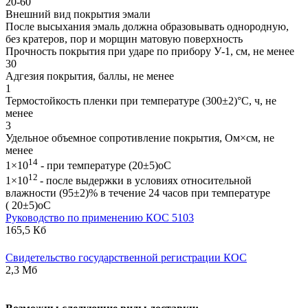
20-60
Внешний вид покрытия эмали
После высыхания эмаль должна образовывать однородную,
без кратеров, пор и морщин матовую поверхность
Прочность покрытия при ударе по прибору У-1, см, не менее
30
Адгезия покрытия, баллы, не менее
1
Термостойкость пленки при температуре (300±2)°С, ч, не
менее
3
Удельное объемное сопротивление покрытия, Ом×см, не
менее
14
1×10
- при температуре (20±5)оС
12
1×10
- после выдержки в условиях относительной
влажности (95±2)% в течение 24 часов при температуре
( 20±5)оС
Руководство по применению КОС 5103
165,5 Кб
Свидетельство государственной регистрации КОС
2,3 Мб