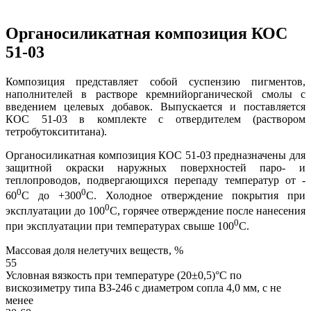
Органосиликатная композиция КОС
51-03
Композиция представляет собой суспензию пигментов,
наполнителей в растворе кремнийорганической смолы с
введением целевых добавок. Выпускается и поставляется
КОС 51-03 в комплекте с отвердителем (раствором
тетробутоксититана).
Органосиликатная композиция КОС 51-03 предназначены для
защитной окраски наружных поверхностей паро- и
теплопроводов, подвергающихся перепаду температур от -
0
0
60
С до +300
С. Холодное отверждение покрытия при
0
эксплуатации до 100
С, горячее отверждение после нанесения
0
при эксплуатации при температурах свыше 100
С.
Массовая доля нелетучих веществ, %
55
Условная вязкость при температуре (20±0,5)°С по
вискозиметру типа ВЗ-246 с диаметром сопла 4,0 мм, с не
менее