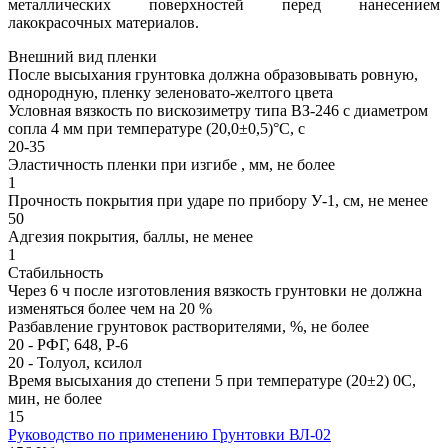
металлических поверхностей перед нанесением
лакокрасочных материалов.
Внешний вид пленки
После высыхания грунтовка должна образовывать ровную,
однородную, пленку зеленовато-желтого цвета
Условная вязкость по вискозиметру типа ВЗ-246 с диаметром
сопла 4 мм при температуре (20,0±0,5)°С, с
20-35
Эластичность пленки при изгибе , мм, не более
1
Прочность покрытия при ударе по прибору У-1, см, не менее
50
Адгезия покрытия, баллы, не менее
1
Стабильность
Через 6 ч после изготовления вязкость грунтовки не должна
изменяться более чем на 20 %
Разбавление грунтовок растворителями, %, не более
20 - PФГ, 648, Р-6
20 - Толуол, ксилол
Время высыхания до степени 5 при температуре (20±2) 0С,
мин, не более
15
Руководство по применению Грунтовки ВЛ-02