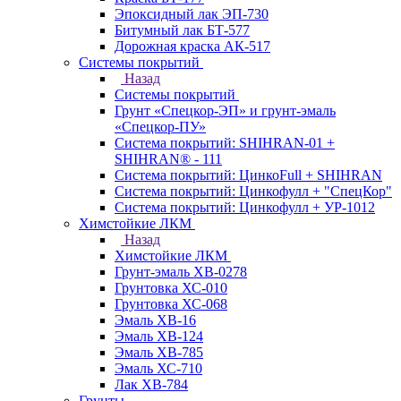
Эпоксидный лак ЭП-730
Битумный лак БТ-577
Дорожная краска АК-517
Системы покрытий
Назад
Системы покрытий
Грунт «Спецкор-ЭП» и грунт-эмаль
«Спецкор-ПУ»
Система покрытий: SHIHRAN-01 +
SHIHRAN® - 111
Система покрытий: ЦинкоFull + SHIHRAN
Система покрытий: Цинкофулл + "СпецКор"
Система покрытий: Цинкофулл + УР-1012
Химстойкие ЛКМ
Назад
Химстойкие ЛКМ
Грунт-эмаль ХВ-0278
Грунтовка ХС-010
Грунтовка ХС-068
Эмаль ХВ-16
Эмаль ХВ-124
Эмаль ХВ-785
Эмаль ХС-710
Лак ХВ-784
Грунты