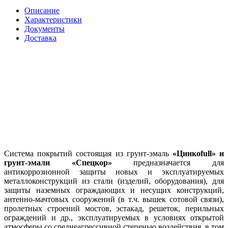
Описание
Характеристики
Документы
Доставка
Система покрытий состоящая из грунт-эмаль
«Цинкоfull» и
грунт-эмали «Спецкор»
предназначается для
антикоррозионной защиты новых и эксплуатируемых
металлоконструкций из стали (изделий, оборудования), для
защиты наземных ограждающих и несущих конструкций,
антенно-мачтовых сооружений (в т.ч. вышек сотовой связи),
пролетных строений мостов, эстакад, решеток, перильных
ограждений и др., эксплуатируемых в условиях открытой
атмосферы со среднеагрессивной степенью воздействия, в том