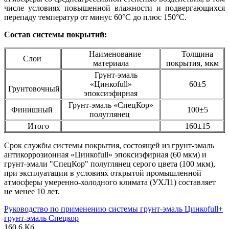
числе условиях повышенной влажности и подвергающихся
перепаду температур от минус 60°С до плюс 150°С.
Состав системы покрытий:
Наименование
Толщина
Слои
материала
покрытия, мкм
Грунт-эмаль
«Цинкоfull»
60±5
Грунтовочный
эпоксиэфирная
Грунт-эмаль «СпецКор»
Финишный
100±5
полуглянец
Итого
160±15
Срок службы системы покрытия, состоящей из грунт-эмаль
антикоррозионная «Цинкоfull» эпоксиэфирная (60 мкм) и
грунт-эмали "СпецКор" полуглянец серого цвета (100 мкм),
при эксплуатации в условиях открытой промышленной
атмосферы умеренно-холодного климата (УХЛ1) составляет
не менее 10 лет.
Руководство по применению системы грунт-эмаль Цинкоfull+
грунт-эмаль Спецкор
160,6 Кб