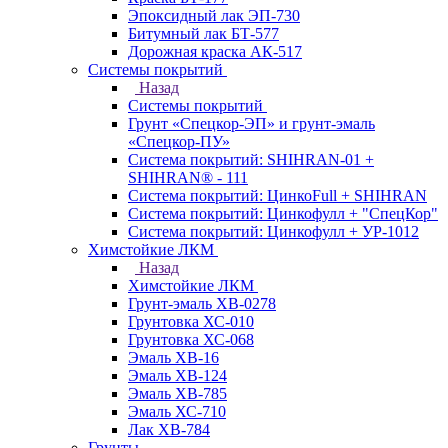
Эпоксидный лак ЭП-730
Битумный лак БТ-577
Дорожная краска АК-517
Системы покрытий
Назад
Системы покрытий
Грунт «Спецкор-ЭП» и грунт-эмаль
«Спецкор-ПУ»
Система покрытий: SHIHRAN-01 +
SHIHRAN® - 111
Система покрытий: ЦинкоFull + SHIHRAN
Система покрытий: Цинкофулл + "СпецКор"
Система покрытий: Цинкофулл + УР-1012
Химстойкие ЛКМ
Назад
Химстойкие ЛКМ
Грунт-эмаль ХВ-0278
Грунтовка ХС-010
Грунтовка ХС-068
Эмаль ХВ-16
Эмаль ХВ-124
Эмаль ХВ-785
Эмаль ХС-710
Лак ХВ-784
Грунты