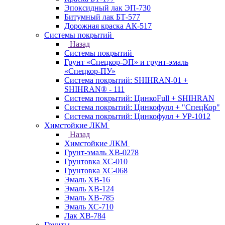
Эпоксидный лак ЭП-730
Битумный лак БТ-577
Дорожная краска АК-517
Системы покрытий
Назад
Системы покрытий
Грунт «Спецкор-ЭП» и грунт-эмаль
«Спецкор-ПУ»
Система покрытий: SHIHRAN-01 +
SHIHRAN® - 111
Система покрытий: ЦинкоFull + SHIHRAN
Система покрытий: Цинкофулл + "СпецКор"
Система покрытий: Цинкофулл + УР-1012
Химстойкие ЛКМ
Назад
Химстойкие ЛКМ
Грунт-эмаль ХВ-0278
Грунтовка ХС-010
Грунтовка ХС-068
Эмаль ХВ-16
Эмаль ХВ-124
Эмаль ХВ-785
Эмаль ХС-710
Лак ХВ-784
Грунты