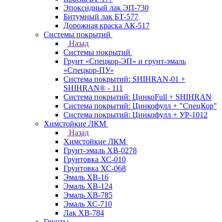
Эпоксидный лак ЭП-730
Битумный лак БТ-577
Дорожная краска АК-517
Системы покрытий
Назад
Системы покрытий
Грунт «Спецкор-ЭП» и грунт-эмаль
«Спецкор-ПУ»
Система покрытий: SHIHRAN-01 +
SHIHRAN® - 111
Система покрытий: ЦинкоFull + SHIHRAN
Система покрытий: Цинкофулл + "СпецКор"
Система покрытий: Цинкофулл + УР-1012
Химстойкие ЛКМ
Назад
Химстойкие ЛКМ
Грунт-эмаль ХВ-0278
Грунтовка ХС-010
Грунтовка ХС-068
Эмаль ХВ-16
Эмаль ХВ-124
Эмаль ХВ-785
Эмаль ХС-710
Лак ХВ-784
Грунты