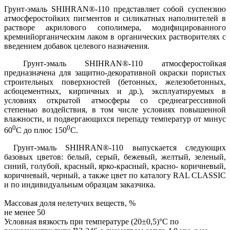
Грунт-эмаль SHIHRAN®-110 представляет собой суспензию
атмосферостойких пигментов и силикатных наполнителей в
растворе акрилового сополимера, модифицированного
кремнийорганическим лаком в органических растворителях с
введением добавок целевого назначения.
Грунт-эмаль SHIHRAN®-110 атмосферостойкая
предназначена для защитно-декоративной окраски пористых
строительных поверхностей (бетонных, железобетонных,
асбоцементных, кирпичных и др.), эксплуатируемых в
условиях открытой атмосферы со среднеагрессивной
степенью воздействия, в том числе условиях повышенной
влажности, и подвергающихся перепаду температур от минус
0
0
60
С до плюс 150
С.
Грунт-эмаль SHIHRAN®-110 выпускается следующих
базовых цветов: белый, серый, бежевый, желтый, зеленый,
синий, голубой, красный, ярко-красный, красно- коричневый,
коричневый, черный, а также цвет по каталогу RAL CLASSIC
и по индивидуальным образцам заказчика.
Массовая доля нелетучих веществ, %
не менее 50
Условная вязкость при температуре (20±0,5)°С по