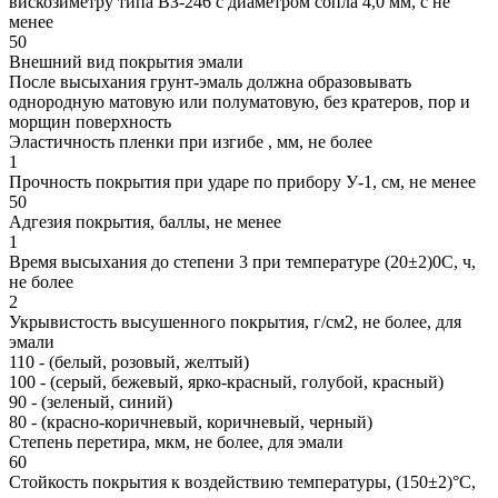
вискозиметру типа ВЗ-246 с диаметром сопла 4,0 мм, с не
менее
50
Внешний вид покрытия эмали
После высыхания грунт-эмаль должна образовывать
однородную матовую или полуматовую, без кратеров, пор и
морщин поверхность
Эластичность пленки при изгибе , мм, не более
1
Прочность покрытия при ударе по прибору У-1, см, не менее
50
Адгезия покрытия, баллы, не менее
1
Время высыхания до степени 3 при температуре (20±2)0С, ч,
не более
2
Укрывистость высушенного покрытия, г/см2, не более, для
эмали
110 - (белый, розовый, желтый)
100 - (серый, бежевый, ярко-красный, голубой, красный)
90 - (зеленый, синий)
80 - (красно-коричневый, коричневый, черный)
Степень перетира, мкм, не более, для эмали
60
Стойкость покрытия к воздействию температуры, (150±2)°С,