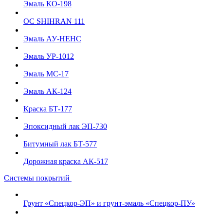
Эмаль КО-198
ОС SHIHRAN 111
Эмаль АУ-НЕНС
Эмаль УР-1012
Эмаль МС-17
Эмаль АК-124
Краска БТ-177
Эпоксидный лак ЭП-730
Битумный лак БТ-577
Дорожная краска АК-517
Системы покрытий
Грунт «Спецкор-ЭП» и грунт-эмаль «Спецкор-ПУ»