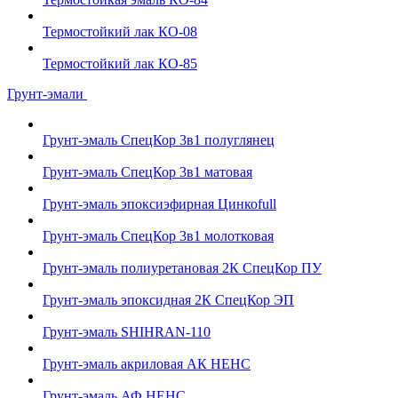
Термостойкий лак КО-08
Термостойкий лак КО-85
Грунт-эмали
Грунт-эмаль СпецКор 3в1 полуглянец
Грунт-эмаль СпецКор 3в1 матовая
Грунт-эмаль эпоксиэфирная Цинкоfull
Грунт-эмаль СпецКор 3в1 молотковая
Грунт-эмаль полиуретановая 2К СпецКор ПУ
Грунт-эмаль эпоксидная 2К СпецКор ЭП
Грунт-эмаль SHIHRAN-110
Грунт-эмаль акриловая АК НЕНС
Грунт-эмаль АФ НЕНС