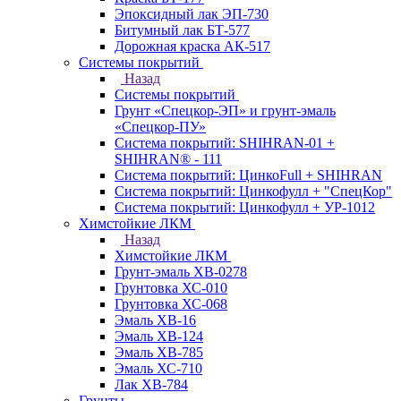
Эпоксидный лак ЭП-730
Битумный лак БТ-577
Дорожная краска АК-517
Системы покрытий
Назад
Системы покрытий
Грунт «Спецкор-ЭП» и грунт-эмаль
«Спецкор-ПУ»
Система покрытий: SHIHRAN-01 +
SHIHRAN® - 111
Система покрытий: ЦинкоFull + SHIHRAN
Система покрытий: Цинкофулл + "СпецКор"
Система покрытий: Цинкофулл + УР-1012
Химстойкие ЛКМ
Назад
Химстойкие ЛКМ
Грунт-эмаль ХВ-0278
Грунтовка ХС-010
Грунтовка ХС-068
Эмаль ХВ-16
Эмаль ХВ-124
Эмаль ХВ-785
Эмаль ХС-710
Лак ХВ-784
Грунты