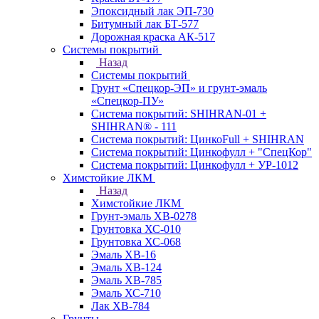
Эпоксидный лак ЭП-730
Битумный лак БТ-577
Дорожная краска АК-517
Системы покрытий
Назад
Системы покрытий
Грунт «Спецкор-ЭП» и грунт-эмаль
«Спецкор-ПУ»
Система покрытий: SHIHRAN-01 +
SHIHRAN® - 111
Система покрытий: ЦинкоFull + SHIHRAN
Система покрытий: Цинкофулл + "СпецКор"
Система покрытий: Цинкофулл + УР-1012
Химстойкие ЛКМ
Назад
Химстойкие ЛКМ
Грунт-эмаль ХВ-0278
Грунтовка ХС-010
Грунтовка ХС-068
Эмаль ХВ-16
Эмаль ХВ-124
Эмаль ХВ-785
Эмаль ХС-710
Лак ХВ-784
Грунты